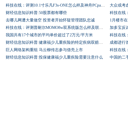
科技在线：评测10.1寸乐凡F3s-ONE怎么样及神舟PCpad平板多少钱
大众或考
财经信息知识科普:50股票都有哪些
去哪儿网遭大量做空 投资者开始怀疑管理团队忠诚
1月楼市
科技在线：评测普耐尔MOMO8w双系统版怎么样及联想TAB2A7-30多少钱
加多宝反
我国共有17个城市的平均单价超过了2万元/平方米
财经信息知识科普:健康福少儿重疾险的特定疾病双赔有什么条件限制
成都进行
巨人网络架构重组 马云柳传志参与借壳上市
财经信息知识科普:投保健康福少儿重疾险需要注意什么
中国的二