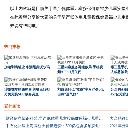
以上内容就是目前关于早产低体重儿童投保健康福少儿重疾险
在此希望分享给大家的关于早产低体重儿童投保健康福少儿重
来说有帮助哦。
热门推荐
加速剥离辅业 华润甩卖沃尔玛
三星内容服务再遭败局 手机视
曝三星手机
频APP 11月关闭
人或将被裁
涉嫌在华贿赂销售 美赞臣1203
刘益谦10亿“救市”半月浮盈6亿
分众的A股
万美元换SEC放弃调查
自称“运气好”
457亿元
延伸阅读
财经信息知识科普:早产低体重儿童投保健康福少儿重疾险有什么条件限制
大众销往
中石化回应上海高桥天价搬迁费：500亿包含多项费用
2021年