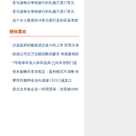
·
亚马逊每次单程旅行的礼服只需17美元
·
亚马逊每次单程旅行的礼服只需17美元
·
这个令人敬畏的18美元夜灯是你应该考虑
购买的唯一一款
猜你喜欢
·
沙县政府积极推进沙县小吃上市 经营主体
·
担保公司百万没赎回断供豪车 奇葩案例折
乱象横生
·
7号电单车加入单车战局 已向车管部门提
射行业困境
·
资本扬鞭共享充电宝：盈利模式不清晰 价
交上牌申请
·
摩拜巨额押金去向成谜 CEO三缄其口
格战恐难避免
·
原北京市政企业一经理受审：涉受贿1800
万帮倒未处理废水