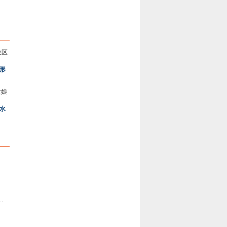
形
水
装修技巧 如何装修140平米的房子