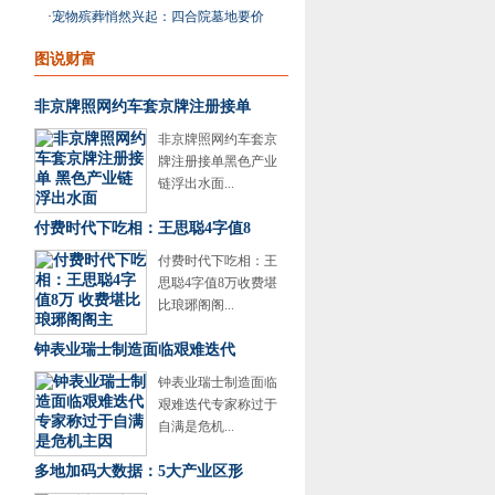
区政府被质疑不
·
宠物殡葬悄然兴起：四合院墓地要价
近2万 行业存乱象
图说财富
非京牌照网约车套京牌注册接单
非京牌照网约车套京
牌注册接单黑色产业
链浮出水面...
付费时代下吃相：王思聪4字值8
付费时代下吃相：王
思聪4字值8万收费堪
比琅琊阁阁...
钟表业瑞士制造面临艰难迭代
钟表业瑞士制造面临
艰难迭代专家称过于
自满是危机...
多地加码大数据：5大产业区形