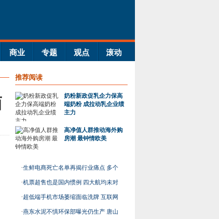
商业
专题
观点
滚动
推荐阅读
奶粉新政促乳企力保高
面
端奶粉 成拉动乳企业绩
主力
高净值人群推动海外购
房潮 最钟情欧美
·
生鲜电商死亡名单再揭行业痛点 多个
明星资本已躺枪
·
机票超售也是国内惯例 四大航均未对
赔偿额作详细说
·
超低端手机市场萎缩面临洗牌 互联网
手机厂商处尴尬
·
燕东水泥不惧环保部曝光仍生产 唐山