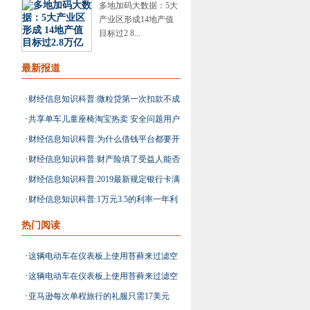
多地加码大数据：5大
产业区形成14地产值
目标过2 8...
最新报道
·
财经信息知识科普:微粒贷第一次扣款不成
·
共享单车儿童座椅淘宝热卖 安全问题用户
功第二次什么时候扣
·
财经信息知识科普:为什么借钱平台都要开
自己担责
·
财经信息知识科普:财产险填了受益人能否
通会员
·
财经信息知识科普:2019最新规定银行卡满
作为公共财产分割
·
财经信息知识科普:1万元3.5的利率一年利
多少岁可以办理
息多少
热门阅读
·
这辆电动车在仪表板上使用苔藓来过滤空
·
这辆电动车在仪表板上使用苔藓来过滤空
气
·
亚马逊每次单程旅行的礼服只需17美元
气