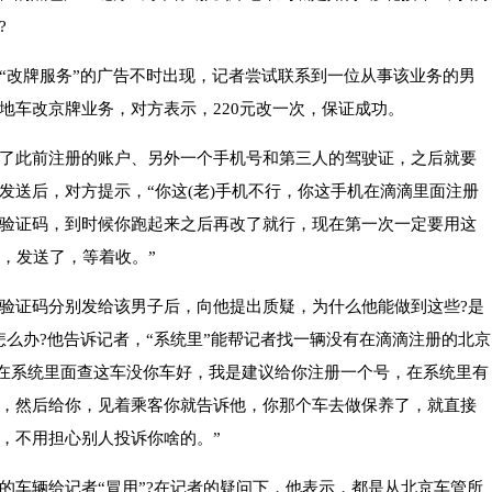
?
“改牌服务”的广告不时出现，记者尝试联系到一位从事该业务的男
地车改京牌业务，对方表示，220元改一次，保证成功。
了此前注册的账户、另外一个手机号和第三人的驾驶证，之后就要
发送后，对方提示，“你这(老)手机不行，你这手机在滴滴里面注册
验证码，到时候你跑起来之后再改了就行，现在第一次一定要用这
秒，发送了，等着收。”
验证码分别发给该男子后，向他提出质疑，为什么他能做到这些?是
怎么办?他告诉记者，“系统里”能帮记者找一辆没有在滴滴注册的北京
我在系统里面查这车没你车好，我是建议给你注册一个号，在系统里有
，然后给你，见着乘客你就告诉他，你那个车去做保养了，就直接
，不用担心别人投诉你啥的。”
的车辆给记者“冒用”?在记者的疑问下，他表示，都是从北京车管所