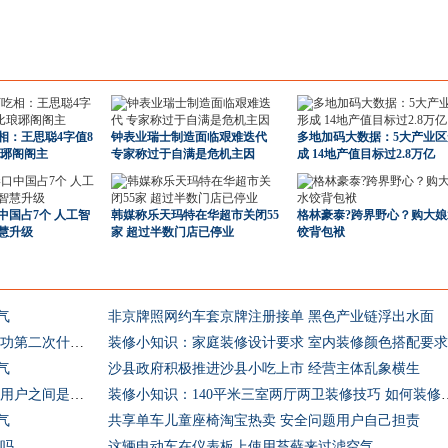
相：王思聪4字值8
钟表业瑞士制造面临艰难迭代
多地加码大数据：5大产业区
琅琊阁阁主
专家称过于自满是危机主因
成 14地产值目标过2.8万亿
中国占7个 人工智
韩媒称乐天玛特在华超市关闭55
格林豪泰?跨界野心？购大娘
慧升级
家 超过半数门店已停业
饺背包袱
气
非京牌照网约车套京牌注册接单 黑色产业链浮出水面
财经信息知识科普:微粒贷第一次扣款不成功第二次什么时候扣
装修小知识：家庭装修设计要求 室内装修颜色搭配要求
气
沙县政府积极推进沙县小吃上市 经营主体乱象横生
财经信息知识科普:中国银行动态口令牌与用户之间是怎样的关系
装修小知识：140平米三室两厅两卫
气
共享单车儿童座椅淘宝热卖 安全问题用户自己担责
借吗
这辆电动车在仪表板上使用苔藓来过滤空气