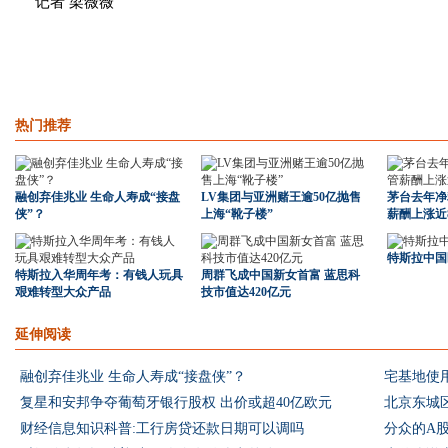
记者 梁薇薇
热门推荐
融创弃佳兆业 生命人寿成“接盘
LV集团与亚洲赌王逾50亿抛售
茅台去年净利
侠”？
上海“靴子楼”
薪酬上涨近
特斯拉中国
特斯拉入华周年考：有钱人玩具
周群飞成中国新女首富 蓝思科
艰难转型大众产品
技市值达420亿元
延伸阅读
融创弃佳兆业 生命人寿成“接盘侠”？
宅基地使
复星和安邦争夺葡萄牙银行股权 出价或超40亿欧元
北京东城
财经信息知识科普:工行房贷还款日期可以调吗
分众的A股